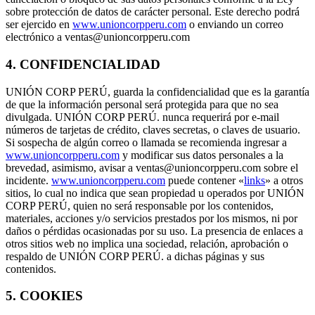
sobre protección de datos de carácter personal. Este derecho podrá
ser ejercido en
www.unioncorpperu.com
o enviando un correo
electrónico a ventas@unioncorpperu.com
4. CONFIDENCIALIDAD
UNIÓN CORP PERÚ, guarda la confidencialidad que es la garantía
de que la información personal será protegida para que no sea
divulgada. UNIÓN CORP PERÚ. nunca requerirá por e-mail
números de tarjetas de crédito, claves secretas, o claves de usuario.
Si sospecha de algún correo o llamada se recomienda ingresar a
www.unioncorpperu.com
y modificar sus datos personales a la
brevedad, asimismo, avisar a ventas@unioncorpperu.com sobre el
incidente.
www.unioncorpperu.com
puede contener «
links
» a otros
sitios, lo cual no indica que sean propiedad u operados por UNIÓN
CORP PERÚ, quien no será responsable por los contenidos,
materiales, acciones y/o servicios prestados por los mismos, ni por
daños o pérdidas ocasionadas por su uso. La presencia de enlaces a
otros sitios web no implica una sociedad, relación, aprobación o
respaldo de UNIÓN CORP PERÚ. a dichas páginas y sus
contenidos.
5. COOKIES